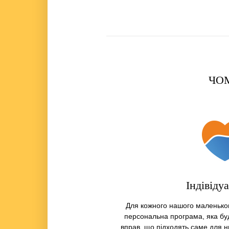
ЧОМ
Індівіду
Для кожного нашого маленьког
персональна програма, яка бу
вправ, що підходять саме для нь