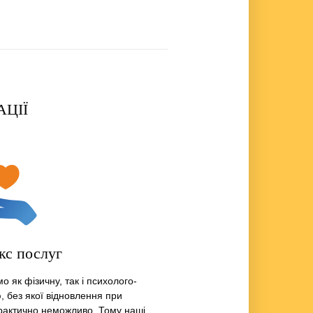
АЦІЇ
кс послуг
 як фізичну, так і психолого-
ю, без якої відновлення при
рактично неможливо. Тому наші