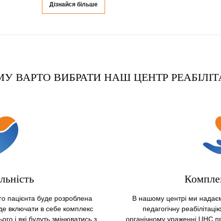
Дізнайся більше
У ВАРТО ВИБРАТИ НАШ ЦЕНТР РЕАБІЛІТ
альність
Компле
о пацієнта буде розроблена
В нашому центрі ми надаємо
де включати в себе комплекс
педагогічну реабілітаці
ого і які будуть змінюватись з
органічному ураженні ЦНС п