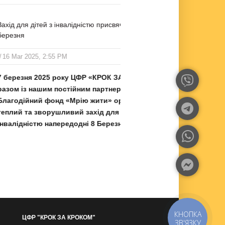
ей з інвалідністю присвячений 8
Захід для діте
/
24 Aug 2024,
 2:55 PM
Керівництв
025 року ЦФР «КРОК ЗА КРОКОМ»
з нашим пар
шим постійним партнером
Країна Мрій
 фонд «Мрію жити» організували
неймовірний 
орушливий захід для дітей з
стайні ЦФР
 напередодні 8 Березня
проєкту "Соц
інвалідністю
КНОПКА
ЦФР "КРОК ЗА КРОКОМ"
ЗВ'ЯЗКУ