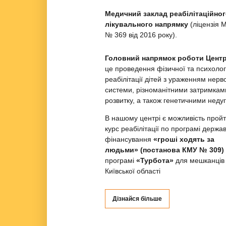
Медичний заклад реабілітаційног
лікувального напрямку
(ліцензія 
№ 369 від 2016 року).
Головний напрямок роботи Цент
це проведення фізичної та психолог
реабілітації дітей з ураженням нерв
системи, різноманітними затримкам
розвитку, а також генетичними неду
В нашому центрі є можливість прой
курс реабілітації по програмі держа
фінансування
«гроші ходять за
людьми» (постанова КМУ № 309)
програмі
«Турбота»
для мешканців
Київської області
Дізнайся більше