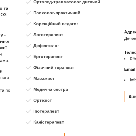
Ортопед-травматолог дитячий
о та
Психолог-практичний
МОЗ
Корекційний педагог
Адре
Логотерапевт
ру
-
Дячен
ічної
Дефектолог
ової
Теле
и
Ерготерапевт
09
гами.
Фізичний терапевт
Email
ти
вного
Масажист
in
Медична сестра
та по
Діз
Ортезіст
Іпотерапевт
Каністерапевт