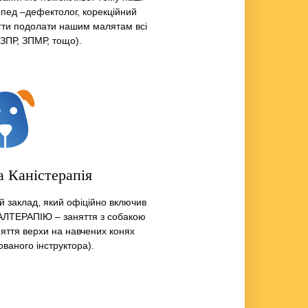
гопед –дефектолог, корекційний
огти подолати нашим малятам всі
(ЗПР, ЗПМР, тощо).
а Каністерапія
й заклад, який офіційно включив
МАЛТЕРАПІЮ – заняття з собакою
няття верхи на навчених конях
ованого інструктора).