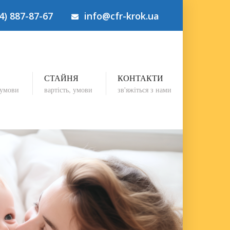
4) 887-87-67
info@cfr-krok.ua
СТАЙНЯ
КОНТАКТИ
 умови
вартість, умови
зв'яжіться з нами