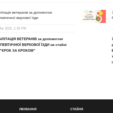
ранів за допомогою
Захід для діт
хової їзди
березня
 PM
/
16 Mar 2025,
ЕТЕРАНІВ за допомогою
7 березня 2
ЕРХОВОЇ ЇЗДИ на стайні
разом із на
КРОКОМ"
Благодійний
теплий та зв
інвалідністю
ЛІКУВАННЯ
СТАЙНЯ