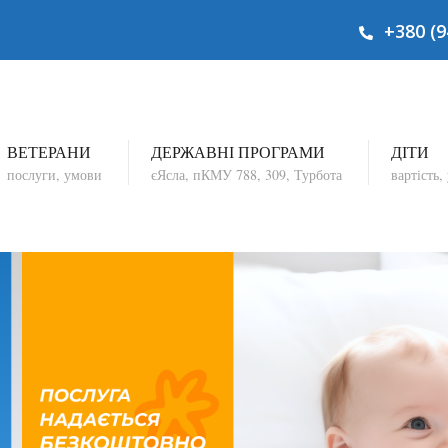
+380 (9
ВЕТЕРАНИ
ДЕРЖАВНІ ПРОГРАМИ
ДІТИ
послуги, умови
єЯсла, пКМУ
788, 309
, Турбота
вартість,