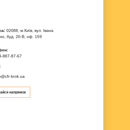
са:
02088, м.Київ, вул. Івана
ко, буд. 20-В, оф. 159
фон:
4-887-87-67
:
fo@cfr-krok.ua
найся напрямок