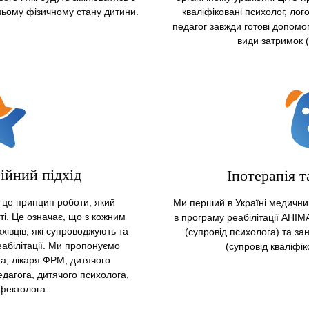
ньому фізичному стану дитини.
кваліфіковані психолог, ло
педагог завжди готові допом
види затримок 
ійний підхід
Іпотерапія т
 це принцип роботи, який
Ми перший в Україні медични
ті. Це означає, що з кожним
в програму реабілітації АНІ
івців, які супроводжують та
(супровід психолога) та за
абілітації. Ми пропонуємо
(супровід кваліфік
га, лікаря ФРМ, дитячого
дагога, дитячого психолога,
фектолога.