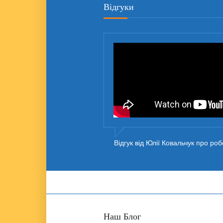
Відгуки
колективу КРОК ЗА КРОКОМ
Відгук від Юлії Ковальчук про 
Наш Блог