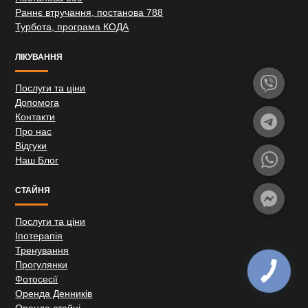
Раннє втручання, постанова 788
Турбота, програма КОДА
ЛІКУВАННЯ
Послуги та ціни
Допомога
Контакти
Про нас
Відгуки
Наш Блог
СТАЙНЯ
Послуги та ціни
Іпотерапія
Тренування
Прогулянки
Фотосесії
Оренда Денників