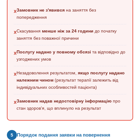
Замовник
не з'явився
на заняття без
x
попередження
Скасування
менше ніж за 24 години
до початку
x
заняття без поважної причини
Послугу надано у повному обсязі
та відповідно до
x
узгоджених умов
Незадоволення результатом,
якщо послугу надано
x
належним чином
(результат терапії залежить від
індивідуальних особливостей пацієнта)
Замовник надав недостовірну інформацію
про
x
стан здоров'я, що вплинуло на результат
Порядок подання заявки на повернення
5