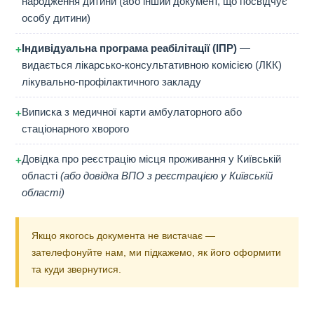
народження дитини (або інший документ, що посвідчує
особу дитини)
Індивідуальна програма реабілітації (ІПР)
—
+
видається лікарсько-консультативною комісією (ЛКК)
лікувально-профілактичного закладу
Виписка з медичної карти амбулаторного або
+
стаціонарного хворого
Довідка про реєстрацію місця проживання у Київській
+
області
(або довідка ВПО з реєстрацією у Київській
області)
Якщо якогось документа не вистачає —
зателефонуйте нам, ми підкажемо, як його оформити
та куди звернутися.