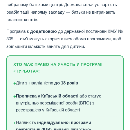
вибраному батьками центрі. Держава сплачує вартість
реабілітації напряму закладу — батьки не витрачають
власних коштів.
Програма є
додатковою
до державної постанови КМУ №
309 — сім’ї можуть скористатися обома програмами, щоб
збільшити кількість занять для дитини.
ХТО МАЄ ПРАВО НА УЧАСТЬ У ПРОГРАМІ
«ТУРБОТА»:
Діти з інвалідністю
до 18 років
+
Прописка у Київській області
або статус
+
внутрішньо переміщеної особи (ВПО) з
реєстрацією у Київській області
Наявність
індивідуальної програми
+
реабілітації (ІПР)
, виданої лікарсько-