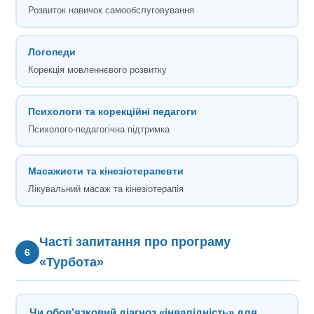
Розвиток навичок самообслуговування
Логопеди
Корекція мовленнєвого розвитку
Психологи та корекційні педагоги
Психолого-педагогічна підтримка
Масажисти та кінезіотерапевти
Лікувальний масаж та кінезіотерапія
Часті запитання про програму
6
«Турбота»
Чи обов’язковий діагноз «інвалідність» для