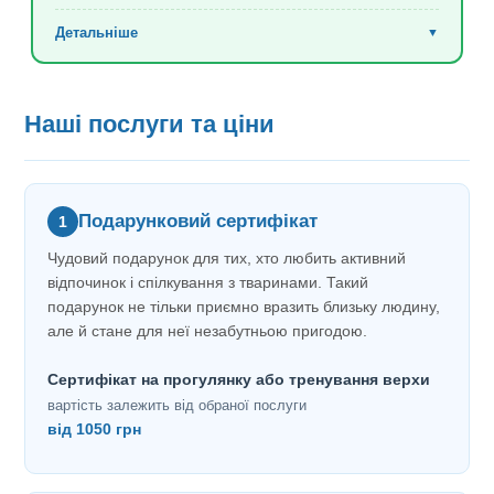
Детальніше
▼
Усі прогулянки та заняття проходять під
+
пильним наглядом досвідчених інструкторів
Наші послуги та ціни
Інструктори супроводжують кожного вершника,
+
забезпечуючи безпеку та комфорт на кожному
етапі
Подарунковий сертифікат
1
Чудовий подарунок для тих, хто любить активний
відпочинок і спілкування з тваринами. Такий
подарунок не тільки приємно вразить близьку людину,
але й стане для неї незабутньою пригодою.
Сертифікат на прогулянку або тренування верхи
вартість залежить від обраної послуги
від 1050 грн