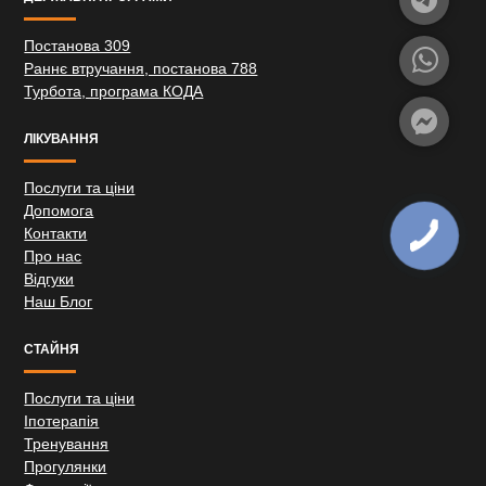
Постанова 309
Раннє втручання, постанова 788
Турбота, програма КОДА
ЛІКУВАННЯ
Послуги та ціни
Допомога
Контакти
Про нас
Відгуки
Наш Блог
СТАЙНЯ
Послуги та ціни
Іпотерапія
Тренування
Прогулянки