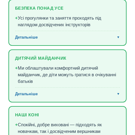
транспортом
БЕЗПЕКА ПОНАД УСЕ
До стайні веде асфальтована дорога
+
+
Усі прогулянки та заняття проходять під
наглядом досвідчених інструкторів
Поряд знаходиться зупинка громадського
+
Детальніше
▼
транспорту
Інструктори забезпечують контроль та
+
підтримку кожного вершника
ДИТЯЧИЙ МАЙДАНЧИК
Команда гарантує безпеку на кожному етапі
+
+
Ми облаштували комфортний дитячий
взаємодії з кіньми та під час прогулянок
майданчик, де діти можуть гратися в очікуванні
батьків
Детальніше
▼
Гойдалки, різноманітні гірки та інші ігрові зони
+
для дітей будь-якого віку
НАШІ КОНІ
Можливість розподілити час між верховою їздою
+
+
Спокійні, добре виховані — підходять як
та іграми з дітьми всією родиною
новачкам, так і досвідченим вершникам