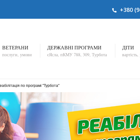
+380 (9
ВЕТЕРАНИ
ДЕРЖАВНІ ПРОГРАМИ
ДІТИ
послуги, умови
єЯсла, пКМУ
788, 309
, Турбота
вартість,
абілітація по програмі "Турбота"