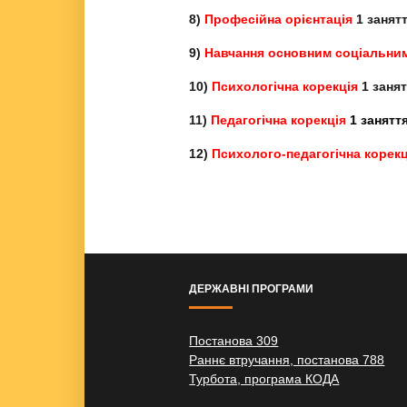
8)
Професійна орієнтація
1 занят
9)
Навчання основним соціальни
10)
Психологічна корекція
1 заня
11)
Педагогічна корекція
1 занятт
12)
Психолого-педагогічна корекц
ДЕРЖАВНІ ПРОГРАМИ
Постанова 309
Раннє втручання, постанова 788
Турбота, програма КОДА