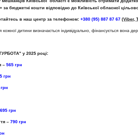
 у мешканців Київської області є можливість отримати дода
» за бюджетні кошти відповідно до Київської обласної цільов
тайтесь в наш центр за телефоном:
+380 (95) 887 87 67
(Viber,
для кожної дитини визначається індивідуально, фінансується вона 
ТУРБОТА" у 2025 році:
я –
565
грн
5
грн
грн
н
–
695
грн
ття –
790
грн
рн