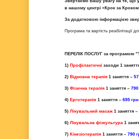
Звертаємо Вашу увагу на те, що
в нашому центрі «Крок за Кроком
За додатковою інформацією звер
Програма та вартість реабілітації 
ПЕРЕЛІК ПОСЛУГ за програмою "
1)
Профілактичні
заходи
1 занятт
2)
Відновна терапія
1 заняття –
57
3)
Фізична терапія
1 заняття –
790
4)
Ерготерапія
1 заняття –
695
гр
5)
Лікувальний масаж
1 заняття 
6)
Лікувальна фізкультура
1 заня
7)
Кінезіотерапія
1 заняття –
790
г