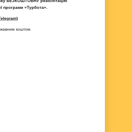
ткову БЕЗКОШТОВНУ реабілітацію
ої програми «Турбота».
 Telegram)
державним коштом.