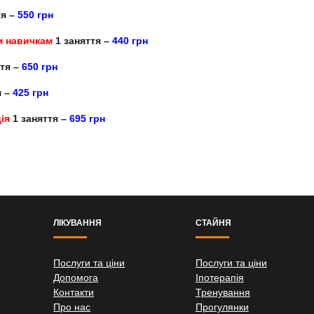
тя –
550
грн
м навичкам
1 заняття –
440
грн
ття –
650
грн
я
–
425
грн
ія
1 заняття –
695
грн
ЛІКУВАННЯ
СТАЙНЯ
Послуги та ціни
Послуги та ціни
Допомога
Іпотерапія
Контакти
Тренування
Про нас
Прогулянки