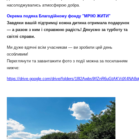
насолоджувались атмосферою добра.
Окрема подяка Благодійному фонду "МРІЮ ЖИТИ"
Завдяки вашій підтримці кожна дитина отримала подарунок
— а разом з ним і справжню радість! Дякуємо за турботу та
світлі справи.
Ми дуже вдячні всім учасникам — ви зробили цей день
особливим!
Переглянути та завантажити фото з події можна за посиланням
нижче:
https://drive.google.com/drive/folders/18l2Awbs9IfZnR6uGtAKVdX4NA8