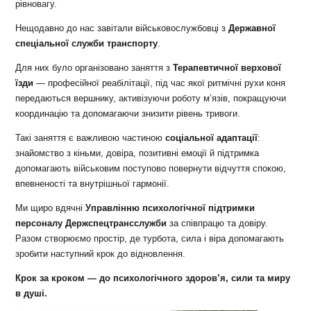
рівновагу.
Нещодавно до нас завітали військовослужбовці з
Державної
спеціальної служби транспорту
.
Для них було організовано заняття з
Терапевтичної верхової
їзди
— професійної реабілітації, під час якої ритмічні рухи коня
передаються вершнику, активізуючи роботу м’язів, покращуючи
координацію та допомагаючи знизити рівень тривоги.
Такі заняття є важливою частиною
соціальної адаптації
:
знайомство з кіньми, довіра, позитивні емоції й підтримка
допомагають військовим поступово повернути відчуття спокою,
впевненості та внутрішньої гармонії.
Ми щиро вдячні
Управлінню психологічної підтримки
персоналу Держспецтрансслужби
за співпрацю та довіру.
Разом створюємо простір, де турбота, сила і віра допомагають
зробити наступний крок до відновлення.
Крок за кроком — до психологічного здоров’я, сили та миру
в душі.