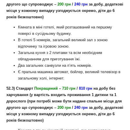
другого що супроводжує –
200
грн
/
240 грн
за добу, додаткові
місця у кожному випадку узгоджується окремо, діти до 6
років безкоштовно)
Кімната в міні готелі, який розташований на першому
поверсі в сусідньому будинку.
В готелі 5 номерів, загальний великий зал з зоною
відпочинку та ігровою зоною.
Загальна кухня з 2 плитами та всім необхідним
обладнанням для приготування їжі.
Два загальних санвузли на п’ять номерів.
Є пральна машинка автомат, бойлер, великий телевізор в
загальному холі, інтернет.
52.3) Стандарт
Покращений
–
710 грн
/
810 грн
на добу
без
харчування
(у вартість входить проживання 1 дитини та 1
дорослого (при потребі може бути надане спальне місце для
другого що супроводжує –
200
грн
/
240 грн
за добу, додаткові
місця у кожному випадку узгоджується окремо, діти до 6
років безкоштовно)