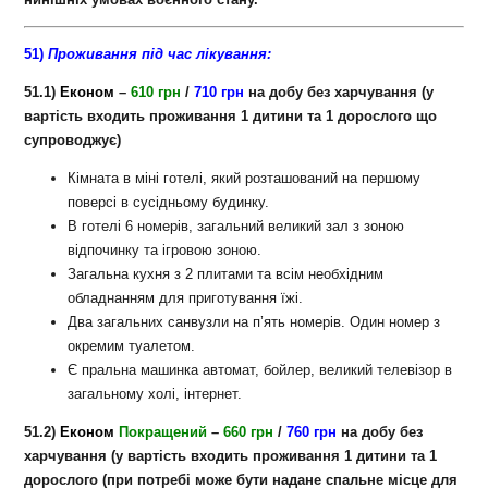
51)
Проживання під час лікування:
51.1)
Економ
–
610 грн
/
710 грн
на добу
без харчування
(у
вартість входить проживання 1 дитини та 1 дорослого що
супроводжує)
Кімната в міні готелі, який розташований на першому
поверсі в сусідньому будинку.
В готелі 6 номерів, загальний великий зал з зоною
відпочинку та ігровою зоною.
Загальна кухня з 2 плитами та всім необхідним
обладнанням для приготування їжі.
Два загальних санвузли на п’ять номерів. Один номер з
окремим туалетом.
Є пральна машинка автомат, бойлер, великий телевізор в
загальному холі, інтернет.
51.2)
Економ
Покращений
–
660 грн
/
760 грн
на добу
без
харчування (у вартість входить проживання 1 дитини та 1
дорослого (при потребі може бути надане спальне місце для