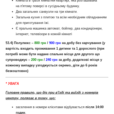
Кімната в трьох кімнатній квартирі, яка розташована
на п'ятому поверсі в сусідньому будинку.
Два загальних санвузли на три кімнати.
Загальна кухня з плитою та всім необхідним обладнанням
для приготування їжі.
Є пральна машинка автомат, бойлер, два кондиціонери,
інтернет, телевізори в кожній кімнаті
53.4)
Полулюкс
–
800 грн
/
900 грн
на добу
без харчування
(у
вартість входить проживання 1 дитини та 1 дорослого (при
потребі може бути надане спальне місце для другого що
супроводжує –
200
грн
/
240 грн
за добу, додаткові місця у
кожному випадку узгоджується окремо, діти до 6 років
безкоштовно)
* УВАГА
Головне правило, що діє при в'їзді та виїзді з номерів
центру, полягає в тому, що:
заселення в номери клієнтами відбувається
після
14:00
годин
,