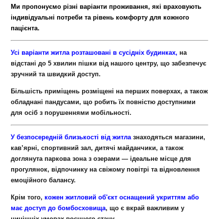
Ми пропонуємо різні варіанти проживання, які враховують
індивідуальні потреби та рівень комфорту для кожного
пацієнта.
Усі варіанти житла розташовані в сусідніх будинках,
на
відстані до 5 хвилин пішки від нашого центру, що забезпечує
зручний та швидкий доступ.
Більшість приміщень розміщені на перших поверхах, а також
обладнані пандусами, що робить їх повністю доступними
для осіб з порушеннями мобільності.
У безпосередній близькості від житла
знаходяться магазини,
кав’ярні, спортивний зал, дитячі майданчики, а також
доглянута паркова зона з озерами — ідеальне місце для
прогулянок, відпочинку на свіжому повітрі та відновлення
емоційного балансу.
Крім того,
кожен житловий об'єкт оснащений укриттям або
має доступ до бомбосховища
, що є вкрай важливим у
нинішніх умовах воєнного стану.