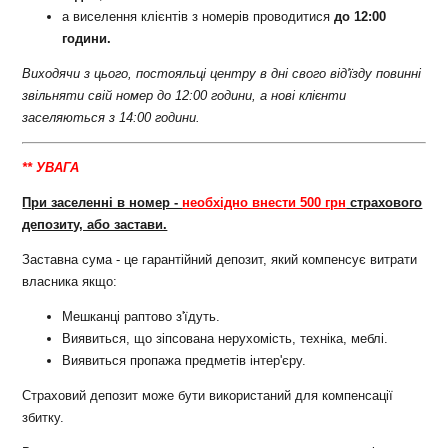
а виселення клієнтів з номерів проводитися
до 12:00
години.
Виходячи з цього, постояльці центру в дні свого від'їзду повинні
звільняти свій номер до 12:00 години, а нові клієнти
заселяються з 14:00 години.
** УВАГА
При заселенні в номер -
необхідно внести 500 грн
страхового
депозиту, або застави.
Заставна сума - це гарантійний депозит, який компенсує витрати
власника якщо:
Мешканці раптово з'їдуть.
Виявиться, що зіпсована нерухомість, техніка, меблі.
Виявиться пропажа предметів інтер'єру.
Страховий депозит може бути використаний для компенсації
збитку.