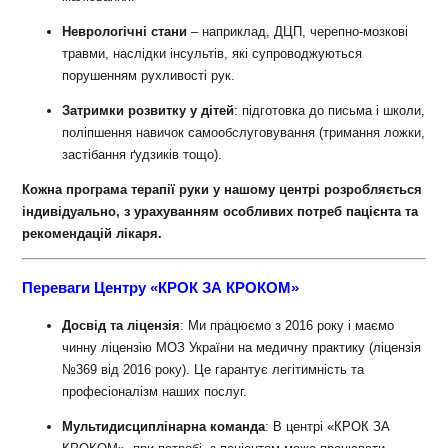
Неврологічні стани
– наприклад, ДЦП, черепно-мозкові
травми, наслідки інсультів, які супроводжуються
порушенням рухливості рук
.
Затримки розвитку у дітей
: підготовка до письма і школи,
поліпшення навичок самообслуговування (тримання ложки,
застібання ґудзиків тощо).
Кожна програма терапії руки у нашому центрі розробляється
індивідуально, з урахуванням особливих потреб пацієнта та
рекомендацій лікаря.
Переваги Центру «КРОК ЗА КРОКОМ»
Досвід та ліцензія
: Ми працюємо з 2016 року і маємо
чинну ліцензію МОЗ України на медичну практику (ліцензія
№369 від 2016 року)
.
Це гарантує легітимність та
професіоналізм наших послуг.
Мультидисциплінарна команда
: В центрі «КРОК ЗА