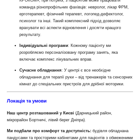
КРОКОМ», при потребі, з пацієнтом може працювати
команда різнопрофільних фахівців: невролог, лікар ФРМ,
ерготерапевт, фізичний терапевт, логопед-дефектолог,
психолог та інші. Такий комплексний підхід дозволяє
врахувати всі аспекти відновлення і досягти кращого
результату.
Індивідуальні програми
: Кожному пацієнту ми
розробляємо персоналізовану програму занять, яка
включає комплекс лікувальних вправ.
Сучасне обладнання
: У центрі є все необхідне
обладнання для терапії руки – від тренажерів та сенсорних
кімнат до спеціальних пристроїв для дрібної моторики.
Локація та умови
Наш центр розташований у Києві
(Дарницький район,
мікрорайон Бортничі, лівий берег Дніпра).
Ми подбали про комфорт та доступність:
будівля обладнана
пандусами та просторими кабінетами для пацієнтів з обмеженими