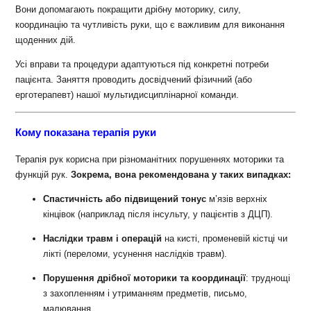
Вони допомагають покращити дрібну моторику, силу,
координацію та чутливість руки, що є важливим для виконання
щоденних дій.
Усі вправи та процедури адаптуються під конкретні потреби
пацієнта. Заняття проводить досвідчений фізичний (або
ерготерапевт) нашої мультидисциплінарної команди.
Кому показана терапія руки
Терапія рук корисна при різноманітних порушеннях моторики та
функцій рук.
Зокрема, вона рекомендована у таких випадках:
Спастичність або підвищений тонус
м’язів верхніх
кінцівок (наприклад після інсульту, у пацієнтів з ДЦП).
Наслідки травм і операцій
на кисті, променевій кістці чи
лікті (переломи, усунення наслідків травм).
Порушення дрібної моторики та координації
: труднощі
з захопленням і утриманням предметів, письмо,
малювання.