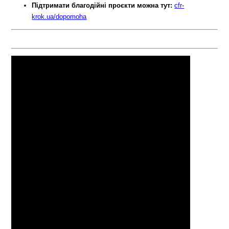
Підтримати благодійні проєкти можна тут:
cfr-
krok.ua/dopomoha