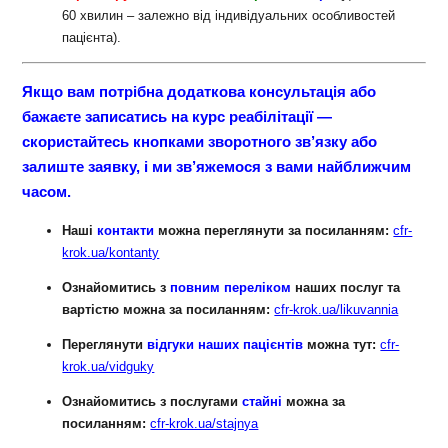
60 хвилин – залежно від індивідуальних особливостей
пацієнта).
Якщо вам потрібна додаткова консультація або
бажаєте записатись на курс реабілітації —
скористайтесь кнопками зворотного зв’язку або
залиште заявку, і ми зв’яжемося з вами найближчим
часом.
Наші
контакти
можна переглянути за посиланням:
cfr-
krok.ua/kontanty
Ознайомитись з
повним переліком
наших послуг та
вартістю можна за посиланням:
cfr-krok.ua/likuvannia
Переглянути
відгуки наших
пацієнтів
можна тут:
cfr-
krok.ua/vidguky
Ознайомитись з послугами
стайні
можна за
посиланням:
cfr-krok.ua/stajnya