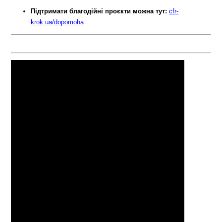
Підтримати благодійні проєкти можна тут:
cfr-
krok.ua/dopomoha