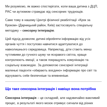
Ми розуміємо, як важко спостерігати, коли ваша дитина з ДЦП,
РАС чи аутизмом страждає від сенсорних труднощів.
Саме тому в нашому Центрі фізичної реабілітації «Крок за
Кроком» (Дарницький район, Київ) застосовують спеціальну
методику –
сенсорну інтеграцію
.
Цей підхід дозволяє дитині обробляти інформацію від усіх
органів чуття і поступово навчитися адаптуватися до
навколишнього середовища. Наприклад, діти стають менш
чутливими до гучного шуму чи яскравого світла, краще
контролюють емоції, а також покращують комунікацію та
соціальну взаємодію. За допомогою сенсорної інтеграції
маленькі пацієнти «збирають воєдино» інформацію про світ та
відчувають себе безпечніше та впевненіше.
Що таке сенсорна інтеграція і навіщо вона потрібна
Сенсорна інтеграція
– це складний, але надзвичайно важливий
процес, в результаті якого мозок отримує сигнали від різних