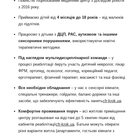
Повністю ліцензований медичний центр з досвідом роботи
з 2016 року
.
Приймаємо дітей від
4 місяців до 18 років
– від малюків
до підлітків.
Працюємо з дітьми з
ДЦП, РАС, аутизмом
т
а іншими
сенсорними порушеннями
, використовуючи новітні
терапевтичні методики.
Під наглядом мультидисциплінарної команди
– у
процесі реабілітації беруть участь дитячий невролог, лікар
ФРМ, ортопед, психолог, логопед, корекційний педагог,
ерготерапевт, фізичний терапевт, масажист та інші фахівці.
Все необхідне обладнання
– у нас є сенсорні кімнати,
спеціальні тренажери, гойдалки, баланс-доріжки та інші
засоби, що забезпечують ефективність занять
cfr-krok.ua
.
Комфортне проживання поруч
– всі житлові приміщення
центру розташовані на відстані до 5 хвилин пішки від
кабінетів реабілітації
cfr-krok.ua
. Батьки можуть обирати
різні варіанти житла (апартаменти, гостьові кімнати з