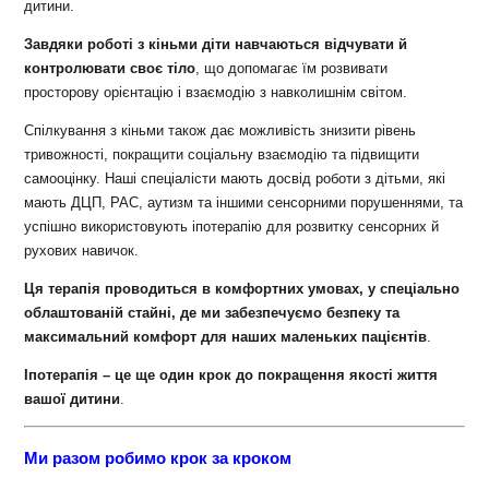
дитини.
Завдяки роботі з кіньми діти навчаються відчувати й
контролювати своє тіло
, що допомагає їм розвивати
просторову орієнтацію і взаємодію з навколишнім світом.
Спілкування з кіньми також дає можливість знизити рівень
тривожності, покращити соціальну взаємодію та підвищити
самооцінку. Наші спеціалісти мають досвід роботи з дітьми, які
мають ДЦП, РАС, аутизм та іншими сенсорними порушеннями, та
успішно використовують іпотерапію для розвитку сенсорних й
рухових навичок.
Ця терапія проводиться в комфортних умовах, у спеціально
облаштованій стайні, де ми забезпечуємо безпеку та
максимальний комфорт для наших маленьких пацієнтів
.
Іпотерапія – це ще один крок до покращення якості життя
вашої дитини
.
Ми разом робимо крок за кроком