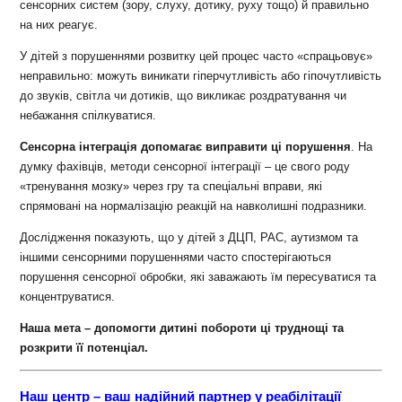
сенсорних систем (зору, слуху, дотику, руху тощо) й правильно
на них реагує.
У дітей з порушеннями розвитку цей процес часто «спрацьовує»
неправильно: можуть виникати гіперчутливість або гіпочутливість
до звуків, світла чи дотиків, що викликає роздратування чи
небажання спілкуватися.
Сенсорна інтеграція допомагає виправити ці порушення
. На
думку фахівців, методи сенсорної інтеграції – це свого роду
«тренування мозку» через гру та спеціальні вправи, які
спрямовані на нормалізацію реакцій на навколишні подразники.
Дослідження показують, що у дітей з ДЦП, РАС, аутизмом та
іншими сенсорними порушеннями часто спостерігаються
порушення сенсорної обробки, які заважають їм пересуватися та
концентруватися.
Наша мета – допомогти дитині побороти ці труднощі та
розкрити її потенціал.
Наш центр – ваш надійний партнер у реабілітації