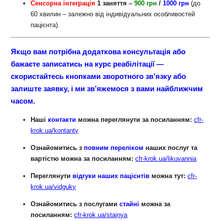
Сенсорна інтеграція
1 заняття –
900 грн
/
1000 грн
(до
60 хвилин – залежно від індивідуальних особливостей
пацієнта).
Якщо вам потрібна додаткова консультація або
бажаєте записатись на курс реабілітації —
скористайтесь кнопками зворотного зв’язку або
залиште заявку, і ми зв’яжемося з вами найближчим
часом.
Наші
контакти
можна переглянути за посиланням:
cfr-
krok.ua/kontanty
Ознайомитись з
повним переліком
наших послуг та
вартістю можна за посиланням:
cfr-krok.ua/likuvannia
Переглянути
відгуки наших
пацієнтів
можна тут:
cfr-
krok.ua/vidguky
Ознайомитись з послугами
стайні
можна за
посиланням:
cfr-krok.ua/stajnya