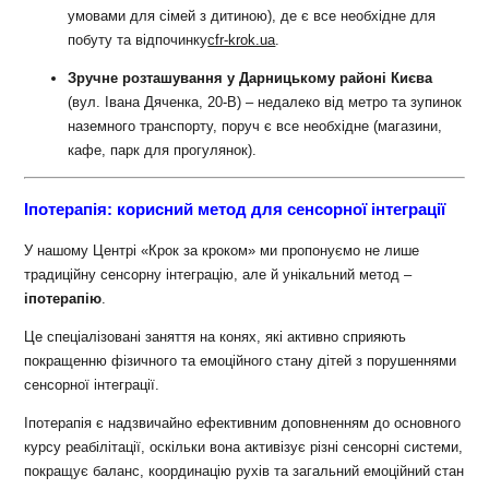
умовами для сімей з дитиною), де є все необхідне для
побуту та відпочинку
cfr-krok.ua
.
Зручне розташування у Дарницькому районі Києва
(вул. Івана Дяченка, 20-В) – недалеко від метро та зупинок
наземного транспорту, поруч є все необхідне (магазини,
кафе, парк для прогулянок).
Іпотерапія: корисний метод для сенсорної інтеграції
У нашому Центрі «Крок за кроком» ми пропонуємо не лише
традиційну сенсорну інтеграцію, але й унікальний метод –
іпотерапію
.
Це спеціалізовані заняття на конях, які активно сприяють
покращенню фізичного та емоційного стану дітей з порушеннями
сенсорної інтеграції.
Іпотерапія є надзвичайно ефективним доповненням до основного
курсу реабілітації, оскільки вона активізує різні сенсорні системи,
покращує баланс, координацію рухів та загальний емоційний стан