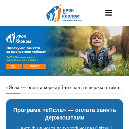
єЯсла — оплата корекційних занять держкоштами
Програма «єЯсла» — оплата занять
держкоштами
Центр фізичної та психологічної реабілітації