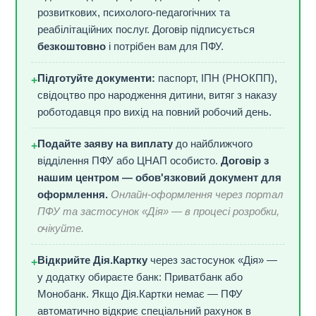
розвиткових, психолого-педагогічних та
реабілітаційних послуг. Договір підписується
безкоштовно
і потрібен вам для ПФУ.
Підготуйте документи:
паспорт, ІПН (РНОКПП),
+
свідоцтво про народження дитини, витяг з наказу
роботодавця про вихід на повний робочий день.
Подайте заяву на виплату
до найближчого
+
відділення ПФУ або ЦНАП особисто.
Договір з
нашим центром — обов'язковий документ для
оформлення.
Онлайн-оформлення через портал
ПФУ та застосунок «Дія» — в процесі розробки,
очікуйте.
Відкрийте Дія.Картку
через застосунок «Дія» —
+
у додатку обираєте банк: Приватбанк або
Монобанк. Якщо Дія.Картки немає — ПФУ
автоматично відкриє спеціальний рахунок в