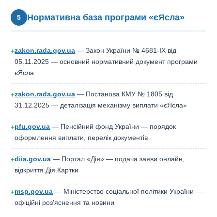
Виплата припиняється у разі: досягнення дитиною 3
років; переходу батька/матері на неповний робочий
Нормативна база програми «єЯсла»
5
день або звільнення; смерті дитини або отримувача;
позбавлення батьківських прав.
zakon.rada.gov.ua
— Закон України № 4681-IX від
+
05.11.2025 — основний нормативний документ програми
єЯсла
zakon.rada.gov.ua
— Постанова КМУ № 1805 від
+
31.12.2025 — деталізація механізму виплати «єЯсла»
pfu.gov.ua
— Пенсійний фонд України — порядок
+
оформлення виплати, перелік документів
diia.gov.ua
— Портал «Дія» — подача заяви онлайн,
+
відкриття Дія.Картки
msp.gov.ua
— Міністерство соціальної політики України —
+
офіційні роз'яснення та новини