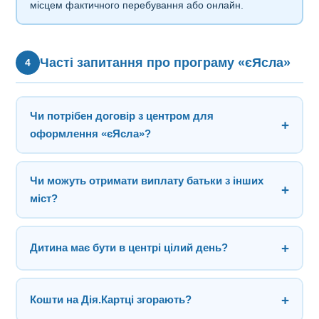
місцем фактичного перебування або онлайн.
Часті запитання про програму «єЯсла»
4
Чи потрібен договір з центром для
+
оформлення «єЯсла»?
Так. Договір з надавачем послуг — обов'язковий
Чи можуть отримати виплату батьки з інших
документ при подачі заяви до ПФУ. Ми підписуємо
+
міст?
договір з батьками безкоштовно при першому
зверненні.
Так. Закон № 4681-IX не має жодних територіальних
+
Дитина має бути в центрі цілий день?
обмежень. Після оформлення переказуйте кошти до
нашого центру в Києві.
Ні. Програма «єЯсла» оплачує корекційні та
+
Кошти на Дія.Картці згорають?
реабілітаційні заняття, а не цілоденне перебування.