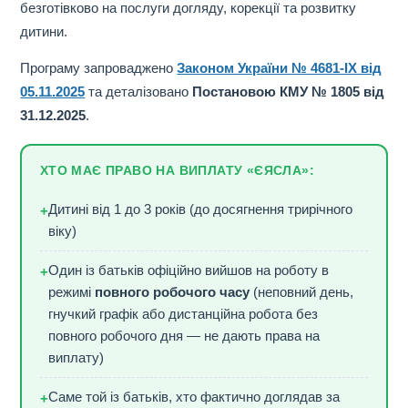
безготівково на послуги догляду, корекції та розвитку
дитини.
Програму запроваджено
Законом України № 4681-IX від
05.11.2025
та деталізовано
Постановою КМУ № 1805 від
31.12.2025
.
ХТО МАЄ ПРАВО НА ВИПЛАТУ «ЄЯСЛА»:
Дитині від 1 до 3 років (до досягнення трирічного
+
віку)
Один із батьків офіційно вийшов на роботу в
+
режимі
повного робочого часу
(неповний день,
гнучкий графік або дистанційна робота без
повного робочого дня — не дають права на
виплату)
Саме той із батьків, хто фактично доглядав за
+