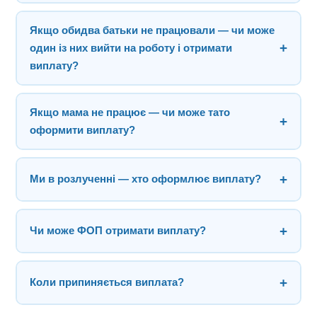
Достатньо 1–2 годин занять.
На Дія.Картці кошти зберігаються
90 днів
. Але ви
Якщо обидва батьки не працювали — чи може
можете перерахувати кошти на свій баланс у нашому
+
один із них вийти на роботу і отримати
центрі — там вони зберігаються без обмежень.
виплату?
Так. Головне — що саме цей із батьків фактично
Якщо мама не працює — чи може тато
доглядав за дитиною і тепер виходить на роботу в
+
оформити виплату?
режимі повного робочого часу.
Ні. Виплату оформлює той із батьків, хто фактично
+
Ми в розлученні — хто оформлює виплату?
доглядав за дитиною і вийшов на роботу на повний
день.
Той із батьків, хто фактично доглядав за дитиною і
+
Чи може ФОП отримати виплату?
вийшов на роботу. Сімейний статус не має значення.
Ні. Фізичні особи-підприємці не мають права на
+
Коли припиняється виплата?
допомогу «єЯсла».