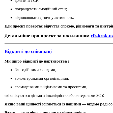
долати ПТСР;
покращувати емоційний стан;
відновлювати фізичну активність.
Цей проєкт повертає відчуття спокою, рівноваги та внутрі
Детальніше про проєкт за посиланням
cfr-krok.u
Відкриті до співпраці
Ми щиро відкриті до партнерства з:
благодійними фондами,
волонтерськими організаціями,
громадськими ініціативами та проєктами,
які опікуються дітьми з інвалідністю або ветеранами ЗСУ.
Якщо ваші цінності збігаються із нашими — будемо раді об’
Разом — сильніше, швидше та ефективніше.