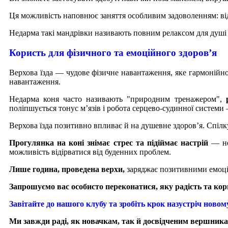
Ця можливість наповнює заняття особливим задоволенням: відч
Недарма такі мандрівки називають повним релаксом для душі –
Користь для фізичного та емоційного здоров’я
Верхова їзда — чудове фізичне навантаження, яке гармонійно
навантаження.
Недарма коня часто називають "природним тренажером",
поліпшується тонус м’язів і робота серцево-судинної системи
Верхова їзда позитивно впливає й на душевне здоров’я. Спіл
Прогулянка на коні знімає стрес та підіймає настрій
— нед
можливість відірватися від буденних проблем.
Лише година, проведена верхи,
заряджає позитивними емоція
Запрошуємо вас особисто переконатися, яку радість та кор
Завітайте до нашого клубу та зробіть крок назустріч новом
Ми завжди раді, як новачкам, так й досвідченим вершникам