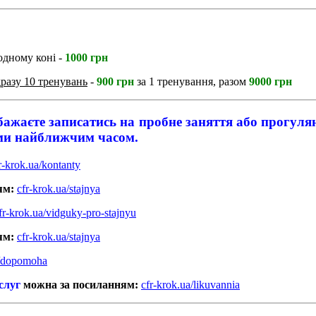
одному коні -
1000 грн
дразу 10 тренувань
-
900 грн
за 1 тренування, разом
9000 грн
бажаєте записатись на пробне заняття або прогул
вами найближчим часом.
r-krok.ua/kontanty
ям:
cfr-krok.ua/stajnya
fr-krok.ua/vidguky-pro-stajnyu
ям:
cfr-krok.ua/stajnya
a/dopomoha
слуг
можна за посиланням:
cfr-krok.ua/likuvannia