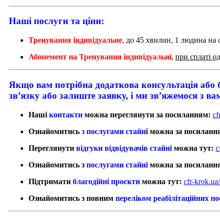
Наші послуги та ціни:
Тренування індивідуальне
, до 45 хвилин, 1 людина на 
Абонемент на Тренування індивідуальні
,
при сплаті о
Якщо вам потрібна додаткова консультація або 
зв’язку або залиште заявку, і ми зв’яжемося з 
Наші
контакти
можна переглянути за посиланням:
cf
Ознайомитись
з послугами стайн
і можна за посиланн
Переглянути
відгуки відвідувачів стайні
можна тут:
c
Ознайомитись з
послугами стайні
можна за посиланн
Підтримати
благодійні проєкти
можна тут:
cfr-krok.u
Ознайомитись з повним
переліком реабілітаційних по