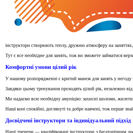
інструктори створюють теплу, дружню атмосферу на заняттях,
Тут є все необхідне для занять, тож ви зможете займатися верх
Комфортні умови цілий рік
У нашому розпорядженні є критий манеж для занять у негоду 
Завдяки цьому тренування проходять цілий рік, незалежно від
Ми надаємо всю необхідну амуніцію: захисні шоломи, жилети 
Наші коні спокійні, доглянуті та добре навчені, тож перше зн
Досвідчені інструктори та індивідуальний підхід
Наші тренери — кваліфіковані інструктори з багаторічним дос