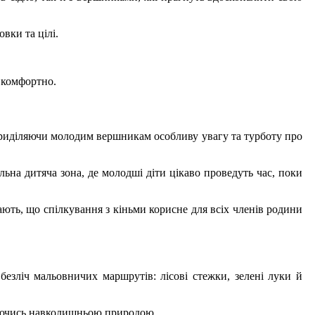
вки та цілі.
а комфортно.
и, приділяючи молодим вершникам особливу увагу та турботу про
льна дитяча зона, де молодші діти цікаво проведуть час, поки
ають, що спілкування з кіньми корисне для всіх членів родини
езліч мальовничих маршрутів: лісові стежки, зелені луки й
луючись навколишньою природою.