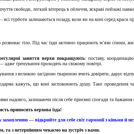
уття свободи, легкий вітерець в обличчя, яскраві пейзажі навко
 всі турботи залишаються позаду, коли ви на коні серед краси п
 розвиває тіло. Під час їзди активно працюють м’язи спини, жи
регулярні заняття верхи покращують
: поставу, координацію
 — адже тренування проходять на свіжому повітрі.
кування з великою лагідною твариною вчить довіряти, дарує відч
арма кажуть, що коні заспокоюють душу. Таке проведення ча
ми надовго, залишаючи після себе приємні спогади та бажання по
исть приносить верхова їзда!
у захопленню — відкрийте для себе світ гармонії з кіньми й не
, та з нетерпінням чекаємо на зустріч з вами.