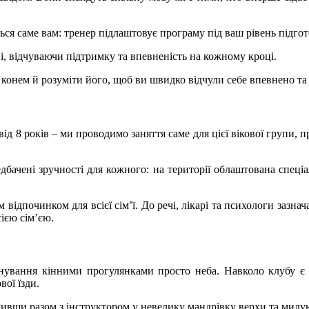
ься саме вам: тренер підлаштовує програму під ваш рівень підгото
і, відчуваючи підтримку та впевненість на кожному кроці.
и конем й розуміти його, щоб ви швидко відчули себе впевнено т
 від 8 років – ми проводимо заняття саме для цієї вікової груп
дбачені зручності для кожного: на території облаштована спеціа
ідпочинком для всієї сім’ї. До речі, лікарі та психологи зазнач
сією сім’єю
.
ування кінними прогулянками просто неба. Навколо клубу є б
вої їзди.
шивши разом з інструктором у невелику мандрівку верхи та ми