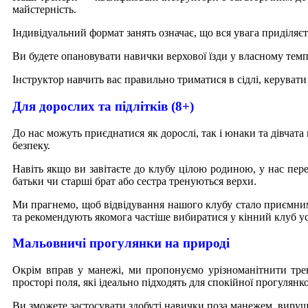
майстерність.
Індивідуальний формат занять означає, що вся увага приділяєт
Ви будете опановувати навички верхової їзди у власному темп
Інструктор навчить вас правильно триматися в сідлі, керуват
Для дорослих та підлітків (8+)
До нас можуть приєднатися як дорослі, так і юнаки та дівчата
безпеку.
Навіть якщо ви завітаєте до клубу цілою родиною, у нас пере
батьки чи старші брат або сестра тренуються верхи.
Ми прагнемо, щоб відвідування нашого клубу стало приємним в
та рекомендують якомога частіше вибиратися у кінний клуб у
Мальовничі прогулянки на природі
Окрім вправ у манежі, ми пропонуємо урізноманітнити трен
просторі поля, які ідеально підходять для спокійної прогулянко
Ви зможете застосувати здобуті навички поза манежем, виру