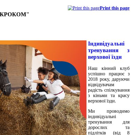
Print this page
 ЗА КРОКОМ"
Індивідуальні
тренування з
верхової їзди
Наш кінний клуб
успішно працює з
2018 року, даруючи
відвідувачам
радість спілкування
з кіньми та красу
верхової їзди.
Ми проводимо
індивідуальні
тренування для
дорослих та
підлітків (від 8