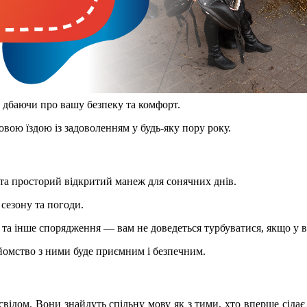
 дбаючи про вашу безпеку та комфорт.
овою їздою із задоволенням у будь-яку пору року.
та просторий відкритий манеж для сонячних днів.
 сезону та погоди.
та інше спорядження — вам не доведеться турбуватися, якщо у в
айомство з ними буде приємним і безпечним.
відом. Вони знайдуть спільну мову як з тими, хто вперше сідає