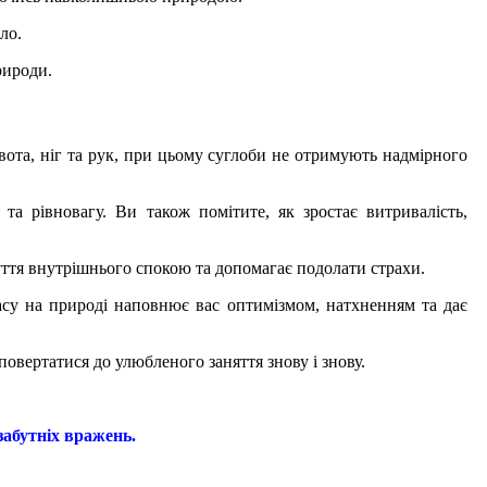
ло.
рироди.
вота, ніг та рук, при цьому суглоби не отримують надмірного
 та рівновагу. Ви також помітите, як зростає витривалість,
уття внутрішнього спокою та допомагає подолати страхи.
су на природі наповнює вас оптимізмом, натхненням та дає
вертатися до улюбленого заняття знову і знову.
забутніх вражень.